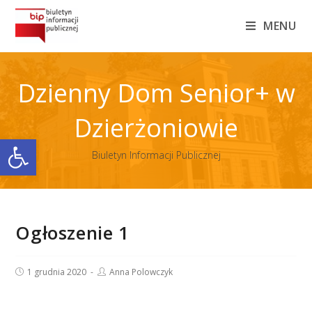
Skip
MENU
to
content
Dzienny Dom Senior+ w
Dzierżoniowie
Otwórz pasek narzędzi
Biuletyn Informacji Publicznej
Ogłoszenie 1
Post
Post
1 grudnia 2020
Anna Polowczyk
published:
author: