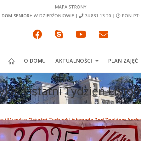
MAPA STRONY
 DOM SENIOR+
W DZIERŻONIOWIE |
74 831 13 20
|
PON-PT: 
O DOMU
AKTUALNOŚCI
PLAN ZAJĘĆ
zyka: Ostatni Tydzień List
ec i Muzyka: Ostatni Tydzień Listopada Pod Znakiem Andrz