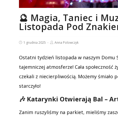
🔮 Magia, Taniec i Mu
Listopada Pod Znakie
Post
Post
1 grudnia 2025
Anna Polowczyk
published:
author:
Ostatni tydzień listopada w naszym Domu S
tajemniczej atmosferze! Cała społeczność ży
czekali z niecierpliwością. Możemy śmiało p
starczyło!
🎶 Katarynki Otwierają Bal – 
Zanim ruszyliśmy na parkiet, mieliśmy zaszc