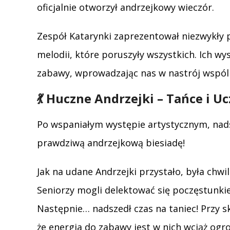
oficjalnie otworzył andrzejkowy wieczór.
Zespół Katarynki zaprezentował niezwykły 
melodii, które poruszyły wszystkich. Ich wys
zabawy, wprowadzając nas w nastrój wspól
💃 Huczne Andrzejki – Tańce i U
Po wspaniałym występie artystycznym, nadsz
prawdziwą andrzejkową biesiadę!
Jak na udane Andrzejki przystało, była chw
Seniorzy mogli delektować się poczęstunkie
Następnie… nadszedł czas na taniec! Przy s
że energia do zabawy jest w nich wciąż ogro