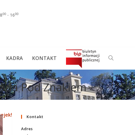
00
00
8
- 16
KADRA
KONTAKT
opada Pod Znakiem
ejek!
Kontakt
Adres