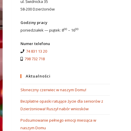
ul. Świdnicka 35
58-200 Dzierżoniów
Godziny pracy
00
00
poniedziałek — piątek: 8
– 16
Numer telefonu
74 831 13 20
798 732 718
Aktualności
Słoneczny czerwiec w naszym Domu!
Bezpłatne opaski ratujące życie dla seniorów z
Dzierżoniowa! Ruszył nabór wniosków
Podsumowanie pełnego emocji miesiąca w
naszym Domu