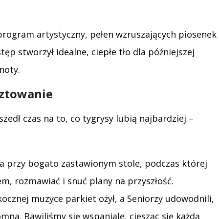
program artystyczny, pełen wzruszających piosenek 
tęp stworzył idealne, ciepłe tło dla późniejszej
noty.
cztowanie
edł czas na to, co tygrysy lubią najbardziej –
ila przy bogato zastawionym stole, podczas której
m, rozmawiać i snuć plany na przyszłość.
kocznej muzyce parkiet ożył, a Seniorzy udowodnili,
mna. Bawiliśmy się wspaniale, ciesząc się każdą