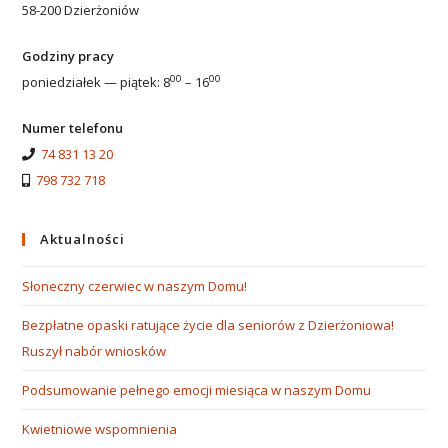
58-200 Dzierżoniów
Godziny pracy
00
00
poniedziałek — piątek: 8
– 16
Numer telefonu
74 831 13 20
798 732 718
Aktualności
Słoneczny czerwiec w naszym Domu!
Bezpłatne opaski ratujące życie dla seniorów z Dzierżoniowa!
Ruszył nabór wniosków
Podsumowanie pełnego emocji miesiąca w naszym Domu
Kwietniowe wspomnienia