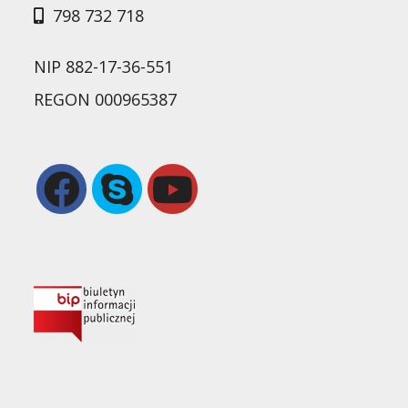
798 732 718
NIP 882-17-36-551
REGON 000965387
Opens
Opens
in
in
a
your
new
application
tab