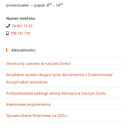
00
00
poniedziałek — piątek: 8
– 16
Numer telefonu
74 831 13 20
798 732 718
Aktualności
Słoneczny czerwiec w naszym Domu!
Bezpłatne opaski ratujące życie dla seniorów z Dzierżoniowa!
Ruszył nabór wniosków
Podsumowanie pełnego emocji miesiąca w naszym Domu
Kwietniowe wspomnienia
Sprawozdanie finansowe za 2025 r.