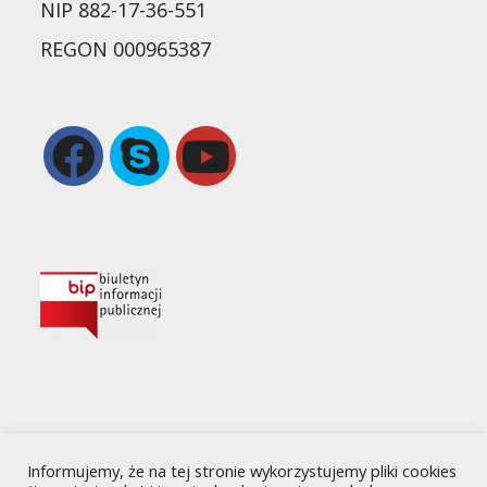
NIP 882-17-36-551
REGON 000965387
Opens
Opens
in
in
a
your
new
application
tab
Informujemy, że na tej stronie wykorzystujemy pliki cookies