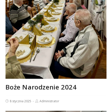
Boże Narodzenie 2024
Post
Post
8 stycznia 2025
Administrator
published:
author: