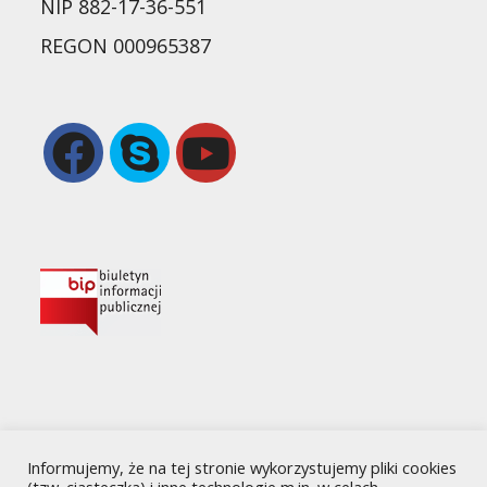
NIP 882-17-36-551
REGON 000965387
Opens
Opens
in
in
a
your
new
application
tab
Informujemy, że na tej stronie wykorzystujemy pliki cookies