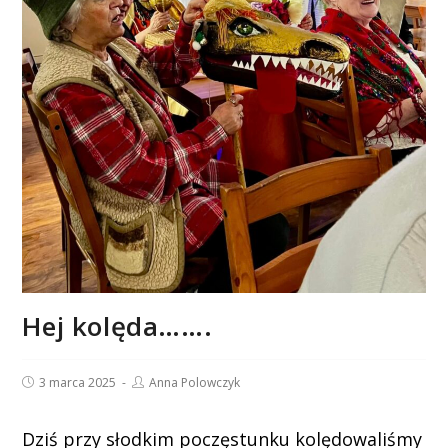
Hej kolęda…….
Post
Post
3 marca 2025
Anna Polowczyk
published:
author:
Dziś przy słodkim poczęstunku kolędowaliśmy