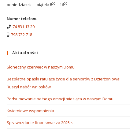
00
00
poniedziałek — piątek: 8
– 16
Numer telefonu
74 831 13 20
798 732 718
Aktualności
Słoneczny czerwiec w naszym Domu!
Bezpłatne opaski ratujące życie dla seniorów z Dzierżoniowa!
Ruszył nabór wniosków
Podsumowanie pełnego emocji miesiąca w naszym Domu
Kwietniowe wspomnienia
Sprawozdanie finansowe za 2025 r.