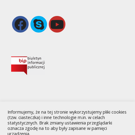
Opens
Opens
in
in
a
your
new
application
tab
Informujemy, że na tej stronie wykorzystujemy pliki cookies
(tzw. ciasteczka) i inne technologie m.in. w celach
statystycznych. Brak zmiany ustawienia przeglądarki
oznacza zgodę na to aby były zapisane w pamięci
urządzenia.