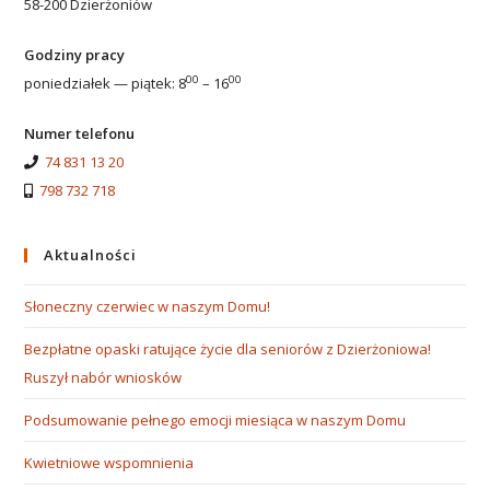
58-200 Dzierżoniów
Godziny pracy
00
00
poniedziałek — piątek: 8
– 16
Numer telefonu
74 831 13 20
798 732 718
Aktualności
Słoneczny czerwiec w naszym Domu!
Bezpłatne opaski ratujące życie dla seniorów z Dzierżoniowa!
Ruszył nabór wniosków
Podsumowanie pełnego emocji miesiąca w naszym Domu
Kwietniowe wspomnienia