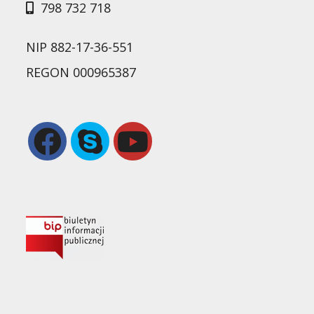
798 732 718
NIP 882-17-36-551
REGON 000965387
Opens
Opens
in
in
a
your
new
application
tab